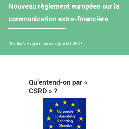
Nouveau règlement européen sur la
communication extra-financière
Charles Vielvoye nous décrypte la CSRD !
Qu’entend-on par «
CSRD » ?