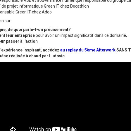
 Responsable RSE et Gouvernance numérique responsable du groupe La
 de projet informatique Green IT chez Decathlon
ponsable Green IT chez Adeo
on sur:
ue, de quoi parle-t-on précisément?
t leur entreprise
pour avoir un impact significatif dans ce domaine,
ur passer à l'action
.
d'expérience inspirant, accédez
au replay du 5ème Afterwork
SANS TR
thèse réalisée à chaud par Ludovic