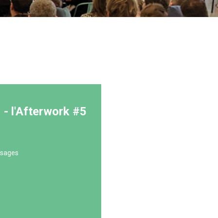
 l'Afterwork #5
usages