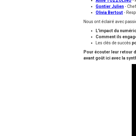
Anne TOZZOLINO
-
Gontier Julien
- Chef
Olivia Bertout
- Res
Nous ont éclairé avec passi
L'impact du numériq
Comment ils engagen
Les clés de succès
po
Pour écouter leur retour 
avant goût ici avec la syn