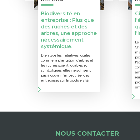
Biodiversité en
Ci
entreprise : Plus que
l
des ruches et des
q
arbres, une approche
l'
nécessairement
Le 
systémique.
Ch
mis
Bien que les initiatives locales
pio
comme la plantation d’arbres et
l'é
les ruches soient louables et
co
symboliques, elles ne suffisent
ain
pas à couvrir l’impact réel des
réi
entreprises sur la biodiversité.
pro
en
NOUS CONTACTER