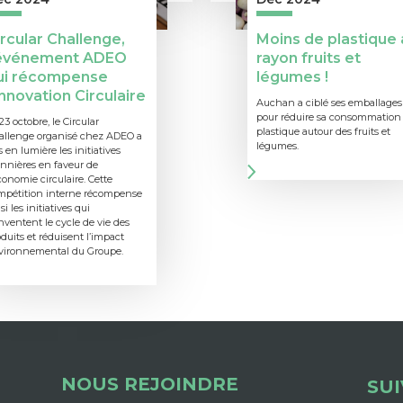
rcular Challenge,
Moins de plastique 
’événement ADEO
rayon fruits et
ui récompense
légumes !
Innovation Circulaire
Auchan a ciblé ses emballages
pour réduire sa consommation
23 octobre, le Circular
plastique autour des fruits et
allenge organisé chez ADEO a
légumes.
 en lumière les initiatives
nnières en faveur de
conomie circulaire. Cette
mpétition interne récompense
si les initiatives qui
nventent le cycle de vie des
duits et réduisent l’impact
vironnemental du Groupe.
NOUS REJOINDRE
SU