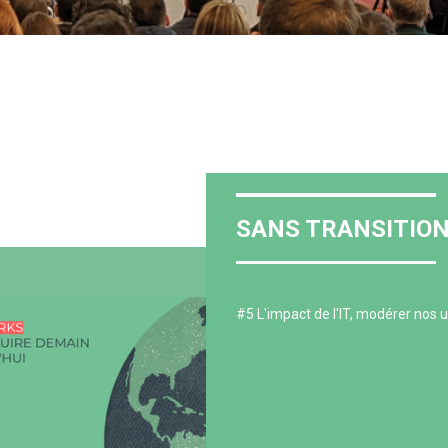
SANS TRANSITION -
#5 L'impact de l'IT, modérer nos 