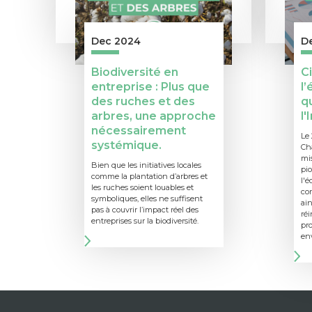
Dec 2024
D
Biodiversité en
Ci
entreprise : Plus que
l
des ruches et des
q
arbres, une approche
l'
nécessairement
Le 
systémique.
Ch
mis
Bien que les initiatives locales
pio
comme la plantation d’arbres et
l'é
les ruches soient louables et
co
symboliques, elles ne suffisent
ain
pas à couvrir l’impact réel des
réi
entreprises sur la biodiversité.
pro
en