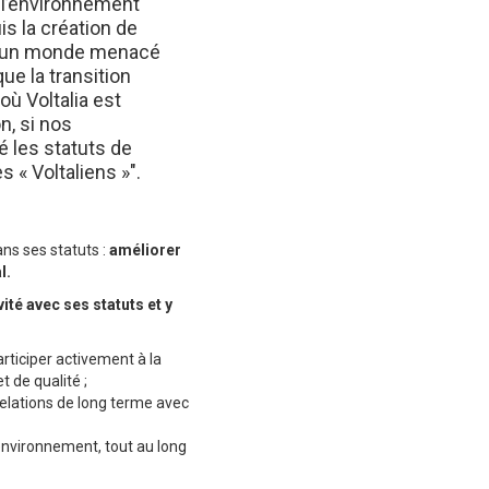
r l’environnement
s la création de
er un monde menacé
ue la transition
ù Voltalia est
n, si nos
é les statuts de
s « Voltaliens »".
ans ses statuts :
améliorer
l.
té avec ses statuts et y
articiper activement à la
t de qualité ;
 relations de long terme avec
l'environnement, tout au long