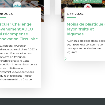
ec 2024
Dec 2024
rcular Challenge,
Moins de plastique 
’événement ADEO
rayon fruits et
ui récompense
légumes !
Innovation Circulaire
Auchan a ciblé ses emballages
pour réduire sa consommation
23 octobre, le Circular
plastique autour des fruits et
allenge organisé chez ADEO a
légumes.
 en lumière les initiatives
nnières en faveur de
conomie circulaire. Cette
mpétition interne récompense
si les initiatives qui
nventent le cycle de vie des
duits et réduisent l’impact
vironnemental du Groupe.