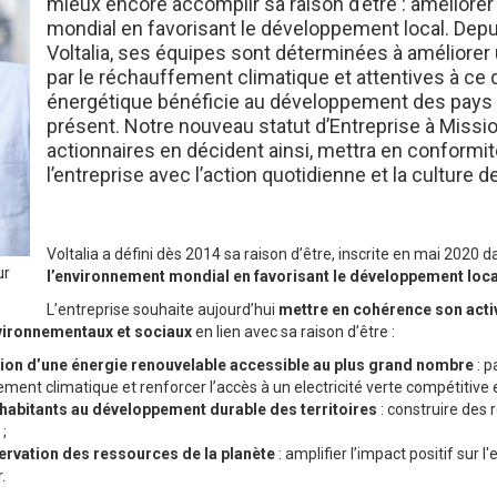
mieux encore accomplir sa raison d’être : améliore
mondial en favorisant le développement local. Depui
Voltalia, ses équipes sont déterminées à amélior
par le réchauffement climatique et attentives à ce q
énergétique bénéficie au développement des pays o
présent. Notre nouveau statut d’Entreprise à Missio
actionnaires en décident ainsi, mettra en conformit
l’entreprise avec l’action quotidienne et la culture de
Voltalia a défini dès 2014 sa raison d’être, inscrite en mai 2020 d
ur
l’environnement mondial en favorisant le développement loca
L’entreprise souhaite aujourd’hui
mettre en cohérence son activi
environnementaux et sociaux
en lien avec sa raison d’être :
tion d’une énergie renouvelable accessible au plus grand nombre
: p
ement climatique et renforcer l’accès à un electricité verte compétitive e
 habitants au développement durable des territoires
: construire des
;
ervation des ressources de la planète
: amplifier l’impact positif sur 
.