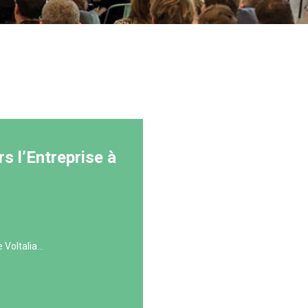
rs l’Entreprise à
Voltalia...