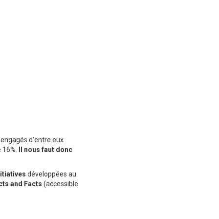
us engagés d’entre eux
e 16%.
Il nous faut donc
itiatives
développées au
cts and Facts
(accessible