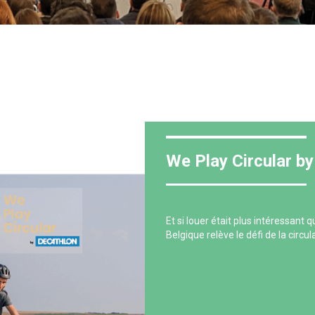
We Play Circular b
Et si louer était plus intéressant 
Belgique relève le défi de la circula