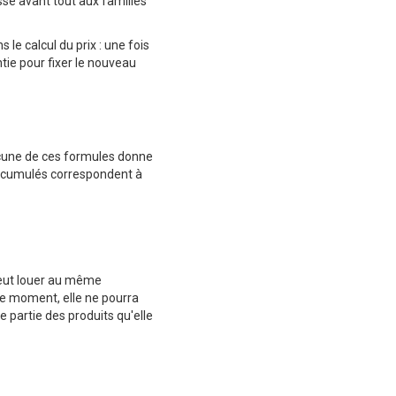
sse avant tout aux familles
e calcul du prix : une fois
ntie pour fixer le nouveau
cune de ces formules donne
ix cumulés correspondent à
peut louer au même
e moment, elle ne pourra
 partie des produits qu'elle