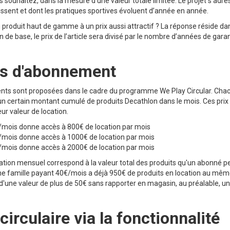
 souhaitez, dans la mesure d’une valeur totale limitée. Le projet s’adre
ssent et dont les pratiques sportives évoluent d’année en année.
oduit haut de gamme à un prix aussi attractif ? La réponse réside dans l
on de base, le prix de l’article sera divisé par le nombre d’années de gara
es d'abonnement
nts sont proposées dans le cadre du programme We Play Circular. Cha
à un certain montant cumulé de produits Decathlon dans le mois. Ces pr
eur valeur de location.
mois donne accès à 800€ de location par mois
mois donne accès à 1000€ de location par mois
mois donne accès à 2000€ de location par mois
tion mensuel correspond à la valeur total des produits qu'un abonné 
e famille payant 40€/mois a déjà 950€ de produits en location au mêm
 d'une valeur de plus de 50€ sans rapporter en magasin, au préalable, une
irculaire via la fonctionnalité