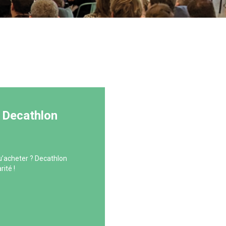
y Decathlon
qu’acheter ? Decathlon
rité !