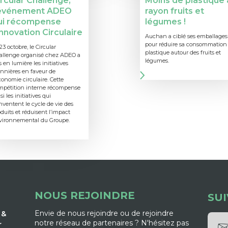
rcular Challenge,
Moins de plastique 
’événement ADEO
rayon fruits et
ui récompense
légumes !
Innovation Circulaire
Auchan a ciblé ses emballages
pour réduire sa consommation
23 octobre, le Circular
plastique autour des fruits et
allenge organisé chez ADEO a
légumes.
 en lumière les initiatives
nnières en faveur de
conomie circulaire. Cette
mpétition interne récompense
si les initiatives qui
nventent le cycle de vie des
duits et réduisent l’impact
vironnemental du Groupe.
NOUS REJOINDRE
SU
Envie de nous rejoindre ou de rejoindre
 &
notre réseau de partenaires ? N'hésitez pas
r