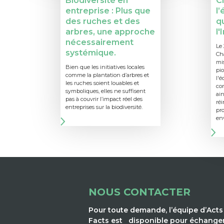
Biodiversité en
Ci
entreprise : Plus que
l
des ruches et des
q
arbres, une approche
l'
nécessairement
Le 
systémique.
Ch
mis
Bien que les initiatives locales
pio
comme la plantation d’arbres et
l'é
les ruches soient louables et
co
symboliques, elles ne suffisent
ain
pas à couvrir l’impact réel des
réi
entreprises sur la biodiversité.
pro
en
NOUS CONTACTER
Pour toute demande, l’équipe d’Acts
Facts est disponible pour échange