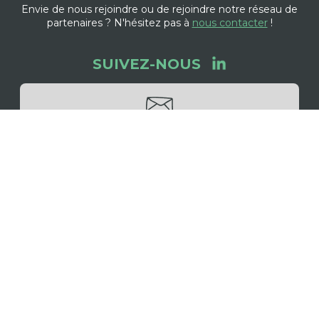
Envie de nous rejoindre ou de rejoindre notre réseau de
partenaires ? N'hésitez pas à
nous contacter
!
SUIVEZ-NOUS
NE MANQUEZ PAS LES ACTUS DE
L'ÉCOSYSTÈME ACTS & FACTS
Inscrivez-vous pour recevoir notre
newsletter trimestrielle
Mentions légales