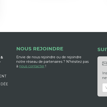
NOUS REJOINDRE
SU
Envie de nous rejoindre ou de rejoindre
 &
notre réseau de partenaires ? N'hésitez pas
r
à
nous contacter
!
In
ENT
new
 IDÉE